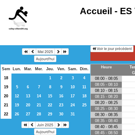
Accueil -
ES 
Voir le jour précédent
Mai 2025
Aujourd'hui
Heure
Te
Sem
Lun.
Mar.
Mer.
Jeu.
Ven.
Sam.
Dim.
G
18
1
2
3
4
08:00 - 08:05
08:05 - 08:10
19
5
6
7
8
9
10
11
08:10 - 08:15
20
12
13
14
15
16
17
18
08:15 - 08:20
08:20 - 08:25
21
19
20
21
22
23
24
25
08:25 - 08:30
22
26
27
28
29
30
31
08:30 - 08:35
08:35 - 08:40
Juin 2025
08:40 - 08:45
Aujourd'hui
08:45 - 08:50