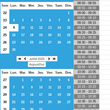
08:50 - 08:55
Sem
Lun.
Mar.
Mer.
Jeu.
Ven.
Sam.
Dim.
08:55 - 09:00
09:00 - 09:05
22
1
09:05 - 09:10
23
2
3
4
5
6
7
8
09:10 - 09:15
09:15 - 09:20
24
9
10
11
12
13
14
15
09:20 - 09:25
25
16
17
18
19
20
21
22
09:25 - 09:30
09:30 - 09:35
26
23
24
25
26
27
28
29
09:35 - 09:40
27
30
09:40 - 09:45
09:45 - 09:50
Juillet 2025
09:50 - 09:55
Aujourd'hui
09:55 - 10:00
10:00 - 10:05
Sem
Lun.
Mar.
Mer.
Jeu.
Ven.
Sam.
Dim.
10:05 - 10:10
27
1
2
3
4
5
6
10:10 - 10:15
10:15 - 10:20
28
7
8
9
10
11
12
13
10:20 - 10:25
29
14
15
16
17
18
19
20
10:25 - 10:30
10:30 - 10:35
30
21
22
23
24
25
26
27
10:35 - 10:40
31
28
29
30
31