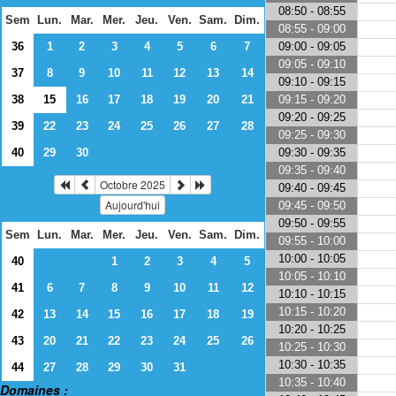
08:50 - 08:55
Sem
Lun.
Mar.
Mer.
Jeu.
Ven.
Sam.
Dim.
08:55 - 09:00
09:00 - 09:05
36
1
2
3
4
5
6
7
09:05 - 09:10
37
8
9
10
11
12
13
14
09:10 - 09:15
09:15 - 09:20
38
15
16
17
18
19
20
21
09:20 - 09:25
39
22
23
24
25
26
27
28
09:25 - 09:30
09:30 - 09:35
40
29
30
09:35 - 09:40
Octobre 2025
09:40 - 09:45
Aujourd'hui
09:45 - 09:50
09:50 - 09:55
Sem
Lun.
Mar.
Mer.
Jeu.
Ven.
Sam.
Dim.
09:55 - 10:00
10:00 - 10:05
40
1
2
3
4
5
10:05 - 10:10
41
6
7
8
9
10
11
12
10:10 - 10:15
10:15 - 10:20
42
13
14
15
16
17
18
19
10:20 - 10:25
43
20
21
22
23
24
25
26
10:25 - 10:30
10:30 - 10:35
44
27
28
29
30
31
10:35 - 10:40
Domaines :