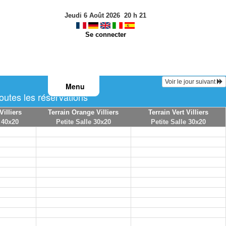
Jeudi 6 Août 2026
20
h
21
Se connecter
Voir le jour suivant
Menu
utes les réservations
Villiers
Terrain Orange Villiers
Terrain Vert Villiers
 40x20
Petite Salle 30x20
Petite Salle 30x20