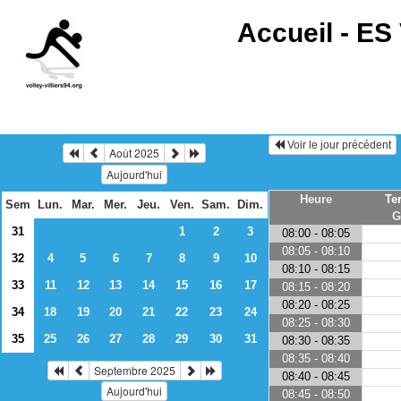
Accueil -
ES 
Voir le jour précédent
Août 2025
Aujourd'hui
Heure
Te
Sem
Lun.
Mar.
Mer.
Jeu.
Ven.
Sam.
Dim.
G
31
1
2
3
08:00 - 08:05
08:05 - 08:10
32
4
5
6
7
8
9
10
08:10 - 08:15
33
11
12
13
14
15
16
17
08:15 - 08:20
08:20 - 08:25
34
18
19
20
21
22
23
24
08:25 - 08:30
35
25
26
27
28
29
30
31
08:30 - 08:35
08:35 - 08:40
Septembre 2025
08:40 - 08:45
Aujourd'hui
08:45 - 08:50