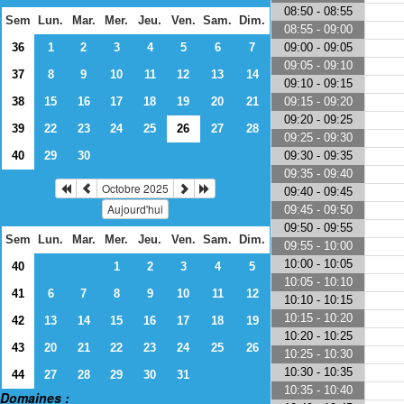
08:50 - 08:55
Sem
Lun.
Mar.
Mer.
Jeu.
Ven.
Sam.
Dim.
08:55 - 09:00
09:00 - 09:05
36
1
2
3
4
5
6
7
09:05 - 09:10
37
8
9
10
11
12
13
14
09:10 - 09:15
09:15 - 09:20
38
15
16
17
18
19
20
21
09:20 - 09:25
39
22
23
24
25
26
27
28
09:25 - 09:30
09:30 - 09:35
40
29
30
09:35 - 09:40
Octobre 2025
09:40 - 09:45
Aujourd'hui
09:45 - 09:50
09:50 - 09:55
Sem
Lun.
Mar.
Mer.
Jeu.
Ven.
Sam.
Dim.
09:55 - 10:00
10:00 - 10:05
40
1
2
3
4
5
10:05 - 10:10
41
6
7
8
9
10
11
12
10:10 - 10:15
10:15 - 10:20
42
13
14
15
16
17
18
19
10:20 - 10:25
43
20
21
22
23
24
25
26
10:25 - 10:30
10:30 - 10:35
44
27
28
29
30
31
10:35 - 10:40
Domaines :