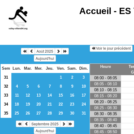
Accueil -
ES 
Voir le jour précédent
Août 2025
Aujourd'hui
Heure
Te
Sem
Lun.
Mar.
Mer.
Jeu.
Ven.
Sam.
Dim.
G
31
1
2
3
08:00 - 08:05
08:05 - 08:10
32
4
5
6
7
8
9
10
08:10 - 08:15
33
11
12
13
14
15
16
17
08:15 - 08:20
08:20 - 08:25
34
18
19
20
21
22
23
24
08:25 - 08:30
35
25
26
27
28
29
30
31
08:30 - 08:35
08:35 - 08:40
Septembre 2025
08:40 - 08:45
Aujourd'hui
08:45 - 08:50