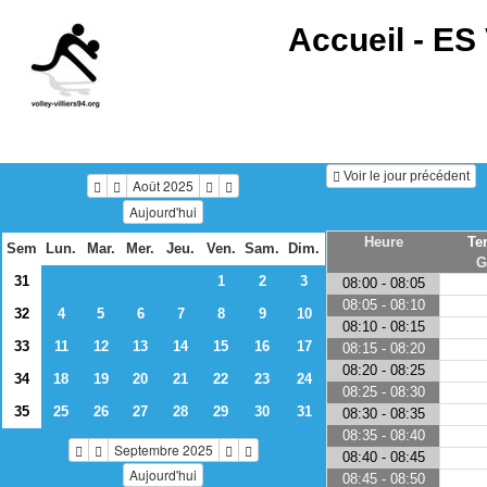
Accueil -
ES 
Voir le jour précédent
Août 2025
Aujourd'hui
Heure
Te
Sem
Lun.
Mar.
Mer.
Jeu.
Ven.
Sam.
Dim.
G
31
1
2
3
08:00 - 08:05
08:05 - 08:10
32
4
5
6
7
8
9
10
08:10 - 08:15
33
11
12
13
14
15
16
17
08:15 - 08:20
08:20 - 08:25
34
18
19
20
21
22
23
24
08:25 - 08:30
35
25
26
27
28
29
30
31
08:30 - 08:35
08:35 - 08:40
Septembre 2025
08:40 - 08:45
Aujourd'hui
08:45 - 08:50