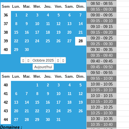
08:50 - 08:55
Sem
Lun.
Mar.
Mer.
Jeu.
Ven.
Sam.
Dim.
08:55 - 09:00
09:00 - 09:05
36
1
2
3
4
5
6
7
09:05 - 09:10
37
8
9
10
11
12
13
14
09:10 - 09:15
09:15 - 09:20
38
15
16
17
18
19
20
21
09:20 - 09:25
39
22
23
24
25
26
27
28
09:25 - 09:30
09:30 - 09:35
40
29
30
09:35 - 09:40
Octobre 2025
09:40 - 09:45
Aujourd'hui
09:45 - 09:50
09:50 - 09:55
Sem
Lun.
Mar.
Mer.
Jeu.
Ven.
Sam.
Dim.
09:55 - 10:00
10:00 - 10:05
40
1
2
3
4
5
10:05 - 10:10
41
6
7
8
9
10
11
12
10:10 - 10:15
10:15 - 10:20
42
13
14
15
16
17
18
19
10:20 - 10:25
43
20
21
22
23
24
25
26
10:25 - 10:30
10:30 - 10:35
44
27
28
29
30
31
10:35 - 10:40
Domaines :