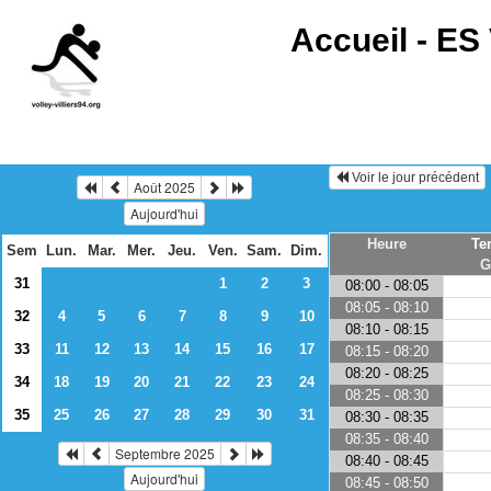
Accueil -
ES 
Voir le jour précédent
Août 2025
Aujourd'hui
Heure
Te
Sem
Lun.
Mar.
Mer.
Jeu.
Ven.
Sam.
Dim.
G
31
1
2
3
08:00 - 08:05
08:05 - 08:10
32
4
5
6
7
8
9
10
08:10 - 08:15
33
11
12
13
14
15
16
17
08:15 - 08:20
08:20 - 08:25
34
18
19
20
21
22
23
24
08:25 - 08:30
35
25
26
27
28
29
30
31
08:30 - 08:35
08:35 - 08:40
Septembre 2025
08:40 - 08:45
Aujourd'hui
08:45 - 08:50