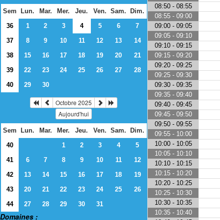
08:50 - 08:55
Sem
Lun.
Mar.
Mer.
Jeu.
Ven.
Sam.
Dim.
08:55 - 09:00
09:00 - 09:05
36
1
2
3
4
5
6
7
09:05 - 09:10
37
8
9
10
11
12
13
14
09:10 - 09:15
09:15 - 09:20
38
15
16
17
18
19
20
21
09:20 - 09:25
39
22
23
24
25
26
27
28
09:25 - 09:30
09:30 - 09:35
40
29
30
09:35 - 09:40
Octobre 2025
09:40 - 09:45
Aujourd'hui
09:45 - 09:50
09:50 - 09:55
Sem
Lun.
Mar.
Mer.
Jeu.
Ven.
Sam.
Dim.
09:55 - 10:00
10:00 - 10:05
40
1
2
3
4
5
10:05 - 10:10
41
6
7
8
9
10
11
12
10:10 - 10:15
10:15 - 10:20
42
13
14
15
16
17
18
19
10:20 - 10:25
43
20
21
22
23
24
25
26
10:25 - 10:30
10:30 - 10:35
44
27
28
29
30
31
10:35 - 10:40
Domaines :