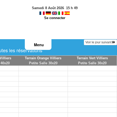
Samedi 8 Août 2026
15
h
49
Se connecter
Voir le jour suivant
Menu
tes les réservations
Villiers
Terrain Orange Villiers
Terrain Vert Villiers
 40x20
Petite Salle 30x20
Petite Salle 30x20