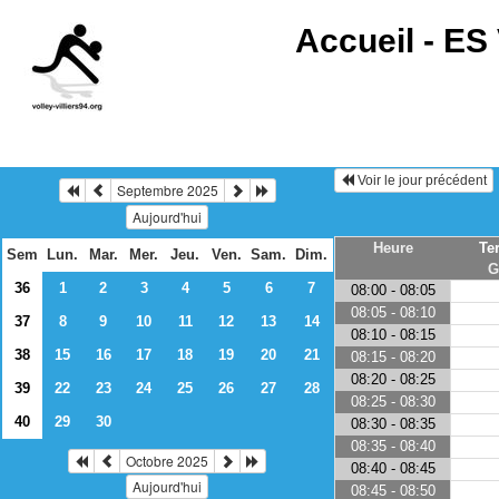
Accueil -
ES 
Voir le jour précédent
Septembre 2025
Aujourd'hui
Heure
Te
Sem
Lun.
Mar.
Mer.
Jeu.
Ven.
Sam.
Dim.
G
36
1
2
3
4
5
6
7
08:00 - 08:05
08:05 - 08:10
37
8
9
10
11
12
13
14
08:10 - 08:15
38
15
16
17
18
19
20
21
08:15 - 08:20
08:20 - 08:25
39
22
23
24
25
26
27
28
08:25 - 08:30
40
29
30
08:30 - 08:35
08:35 - 08:40
Octobre 2025
08:40 - 08:45
Aujourd'hui
08:45 - 08:50