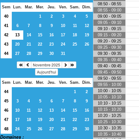
08:50 - 08:55
Sem
Lun.
Mar.
Mer.
Jeu.
Ven.
Sam.
Dim.
08:55 - 09:00
09:00 - 09:05
40
1
2
3
4
5
09:05 - 09:10
41
6
7
8
9
10
11
12
09:10 - 09:15
09:15 - 09:20
42
13
14
15
16
17
18
19
09:20 - 09:25
43
20
21
22
23
24
25
26
09:25 - 09:30
09:30 - 09:35
44
27
28
29
30
31
09:35 - 09:40
Novembre 2025
09:40 - 09:45
Aujourd'hui
09:45 - 09:50
09:50 - 09:55
Sem
Lun.
Mar.
Mer.
Jeu.
Ven.
Sam.
Dim.
09:55 - 10:00
10:00 - 10:05
44
1
2
10:05 - 10:10
45
3
4
5
6
7
8
9
10:10 - 10:15
10:15 - 10:20
46
10
11
12
13
14
15
16
10:20 - 10:25
47
17
18
19
20
21
22
23
10:25 - 10:30
10:30 - 10:35
48
24
25
26
27
28
29
30
10:35 - 10:40
Domaines :