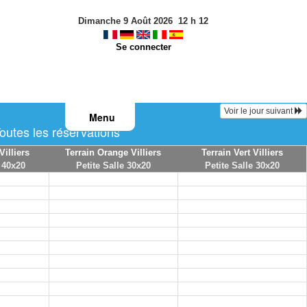
Dimanche 9 Août 2026
12
h
12
Se connecter
Voir le jour suivant
Menu
utes les réservations
Villiers
Terrain Orange Villiers
Terrain Vert Villiers
 40x20
Petite Salle 30x20
Petite Salle 30x20