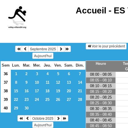
Accueil -
ES 
Voir le jour précédent
Septembre 2025
Aujourd'hui
Heure
Te
Sem
Lun.
Mar.
Mer.
Jeu.
Ven.
Sam.
Dim.
G
36
1
2
3
4
5
6
7
08:00 - 08:05
08:05 - 08:10
37
8
9
10
11
12
13
14
08:10 - 08:15
38
15
16
17
18
19
20
21
08:15 - 08:20
08:20 - 08:25
39
22
23
24
25
26
27
28
08:25 - 08:30
40
29
30
08:30 - 08:35
08:35 - 08:40
Octobre 2025
08:40 - 08:45
Aujourd'hui
08:45 - 08:50