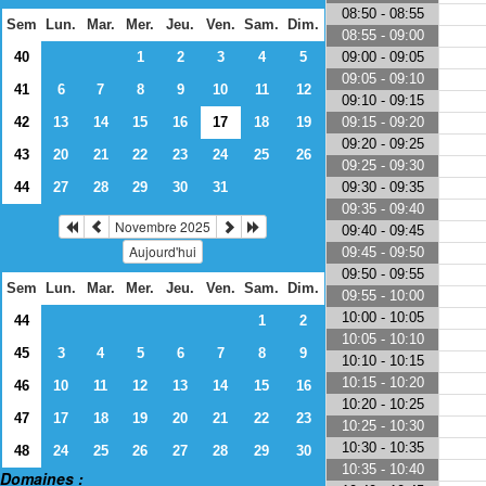
08:50 - 08:55
Sem
Lun.
Mar.
Mer.
Jeu.
Ven.
Sam.
Dim.
08:55 - 09:00
09:00 - 09:05
40
1
2
3
4
5
09:05 - 09:10
41
6
7
8
9
10
11
12
09:10 - 09:15
09:15 - 09:20
42
13
14
15
16
17
18
19
09:20 - 09:25
43
20
21
22
23
24
25
26
09:25 - 09:30
09:30 - 09:35
44
27
28
29
30
31
09:35 - 09:40
Novembre 2025
09:40 - 09:45
Aujourd'hui
09:45 - 09:50
09:50 - 09:55
Sem
Lun.
Mar.
Mer.
Jeu.
Ven.
Sam.
Dim.
09:55 - 10:00
10:00 - 10:05
44
1
2
10:05 - 10:10
45
3
4
5
6
7
8
9
10:10 - 10:15
10:15 - 10:20
46
10
11
12
13
14
15
16
10:20 - 10:25
47
17
18
19
20
21
22
23
10:25 - 10:30
10:30 - 10:35
48
24
25
26
27
28
29
30
10:35 - 10:40
Domaines :