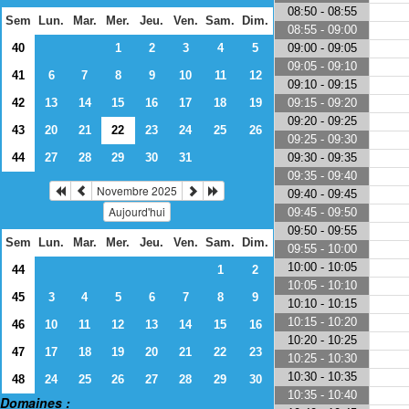
08:50 - 08:55
Sem
Lun.
Mar.
Mer.
Jeu.
Ven.
Sam.
Dim.
08:55 - 09:00
09:00 - 09:05
40
1
2
3
4
5
09:05 - 09:10
41
6
7
8
9
10
11
12
09:10 - 09:15
09:15 - 09:20
42
13
14
15
16
17
18
19
09:20 - 09:25
43
20
21
22
23
24
25
26
09:25 - 09:30
09:30 - 09:35
44
27
28
29
30
31
09:35 - 09:40
Novembre 2025
09:40 - 09:45
Aujourd'hui
09:45 - 09:50
09:50 - 09:55
Sem
Lun.
Mar.
Mer.
Jeu.
Ven.
Sam.
Dim.
09:55 - 10:00
10:00 - 10:05
44
1
2
10:05 - 10:10
45
3
4
5
6
7
8
9
10:10 - 10:15
10:15 - 10:20
46
10
11
12
13
14
15
16
10:20 - 10:25
47
17
18
19
20
21
22
23
10:25 - 10:30
10:30 - 10:35
48
24
25
26
27
28
29
30
10:35 - 10:40
Domaines :