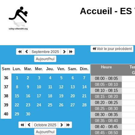
Accueil -
ES 
Voir le jour précédent
Septembre 2025
Aujourd'hui
Heure
Te
Sem
Lun.
Mar.
Mer.
Jeu.
Ven.
Sam.
Dim.
G
36
1
2
3
4
5
6
7
08:00 - 08:05
08:05 - 08:10
37
8
9
10
11
12
13
14
08:10 - 08:15
38
15
16
17
18
19
20
21
08:15 - 08:20
08:20 - 08:25
39
22
23
24
25
26
27
28
08:25 - 08:30
40
29
30
08:30 - 08:35
08:35 - 08:40
Octobre 2025
08:40 - 08:45
Aujourd'hui
08:45 - 08:50