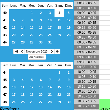
08:50 - 08:55
Sem
Lun.
Mar.
Mer.
Jeu.
Ven.
Sam.
Dim.
08:55 - 09:00
09:00 - 09:05
40
1
2
3
4
5
09:05 - 09:10
41
6
7
8
9
10
11
12
09:10 - 09:15
09:15 - 09:20
42
13
14
15
16
17
18
19
09:20 - 09:25
43
20
21
22
23
24
25
26
09:25 - 09:30
09:30 - 09:35
44
27
28
29
30
31
09:35 - 09:40
Novembre 2025
09:40 - 09:45
Aujourd'hui
09:45 - 09:50
09:50 - 09:55
Sem
Lun.
Mar.
Mer.
Jeu.
Ven.
Sam.
Dim.
09:55 - 10:00
10:00 - 10:05
44
1
2
10:05 - 10:10
45
3
4
5
6
7
8
9
10:10 - 10:15
10:15 - 10:20
46
10
11
12
13
14
15
16
10:20 - 10:25
47
17
18
19
20
21
22
23
10:25 - 10:30
10:30 - 10:35
48
24
25
26
27
28
29
30
10:35 - 10:40
Domaines :
Volley 