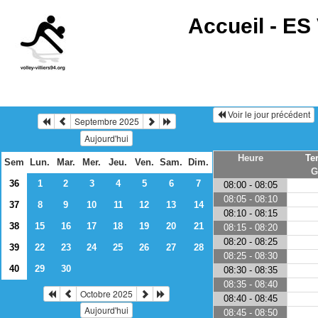
Accueil -
ES 
Voir le jour précédent
Septembre 2025
Aujourd'hui
Heure
Te
Sem
Lun.
Mar.
Mer.
Jeu.
Ven.
Sam.
Dim.
G
36
1
2
3
4
5
6
7
08:00 - 08:05
08:05 - 08:10
37
8
9
10
11
12
13
14
08:10 - 08:15
38
15
16
17
18
19
20
21
08:15 - 08:20
08:20 - 08:25
39
22
23
24
25
26
27
28
08:25 - 08:30
40
29
30
08:30 - 08:35
08:35 - 08:40
Octobre 2025
08:40 - 08:45
Aujourd'hui
08:45 - 08:50