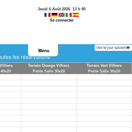
Jeudi 6 Août 2026
13
h
40
Se connecter
Voir le jour suivant
Menu
tes les réservations
Villiers
Terrain Orange Villiers
Terrain Vert Villiers
 40x20
Petite Salle 30x20
Petite Salle 30x20