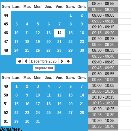
08:50 - 08:55
Sem
Lun.
Mar.
Mer.
Jeu.
Ven.
Sam.
Dim.
08:55 - 09:00
09:00 - 09:05
44
1
2
09:05 - 09:10
45
3
4
5
6
7
8
9
09:10 - 09:15
09:15 - 09:20
46
10
11
12
13
14
15
16
09:20 - 09:25
47
17
18
19
20
21
22
23
09:25 - 09:30
09:30 - 09:35
48
24
25
26
27
28
29
30
09:35 - 09:40
Décembre 2025
09:40 - 09:45
Aujourd'hui
09:45 - 09:50
09:50 - 09:55
Sem
Lun.
Mar.
Mer.
Jeu.
Ven.
Sam.
Dim.
09:55 - 10:00
10:00 - 10:05
49
1
2
3
4
5
6
7
10:05 - 10:10
50
8
9
10
11
12
13
14
10:10 - 10:15
10:15 - 10:20
51
15
16
17
18
19
20
21
10:20 - 10:25
52
22
23
24
25
26
27
28
10:25 - 10:30
10:30 - 10:35
01
29
30
31
10:35 - 10:40
Domaines :