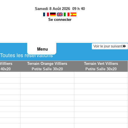
Samedi 8 Août 2026
09
h
40
Se connecter
Voir le jour suivant
Menu
outes les réservations
Villiers
Terrain Orange Villiers
Terrain Vert Villiers
 40x20
Petite Salle 30x20
Petite Salle 30x20