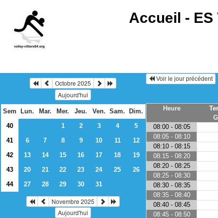
Accueil -
ES 
Voir le jour précédent
Octobre 2025
Aujourd'hui
Heure
Te
Sem
Lun.
Mar.
Mer.
Jeu.
Ven.
Sam.
Dim.
G
40
1
2
3
4
5
08:00 - 08:05
08:05 - 08:10
41
6
7
8
9
10
11
12
08:10 - 08:15
42
13
14
15
16
17
18
19
08:15 - 08:20
08:20 - 08:25
43
20
21
22
23
24
25
26
08:25 - 08:30
44
27
28
29
30
31
08:30 - 08:35
08:35 - 08:40
Novembre 2025
08:40 - 08:45
Aujourd'hui
08:45 - 08:50