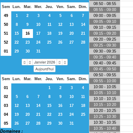
08:50 - 08:55
Sem
Lun.
Mar.
Mer.
Jeu.
Ven.
Sam.
Dim.
08:55 - 09:00
09:00 - 09:05
49
1
2
3
4
5
6
7
09:05 - 09:10
50
8
9
10
11
12
13
14
09:10 - 09:15
09:15 - 09:20
51
15
16
17
18
19
20
21
09:20 - 09:25
52
22
23
24
25
26
27
28
09:25 - 09:30
09:30 - 09:35
01
29
30
31
09:35 - 09:40
Janvier 2026
09:40 - 09:45
Aujourd'hui
09:45 - 09:50
09:50 - 09:55
Sem
Lun.
Mar.
Mer.
Jeu.
Ven.
Sam.
Dim.
09:55 - 10:00
10:00 - 10:05
01
1
2
3
4
10:05 - 10:10
02
5
6
7
8
9
10
11
10:10 - 10:15
10:15 - 10:20
03
12
13
14
15
16
17
18
10:20 - 10:25
04
19
20
21
22
23
24
25
10:25 - 10:30
10:30 - 10:35
05
26
27
28
29
30
31
10:35 - 10:40
Domaines :