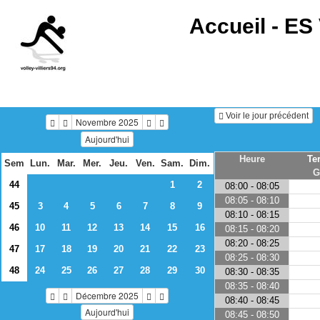
Accueil -
ES 
Voir le jour précédent
Novembre 2025
Aujourd'hui
Heure
Te
Sem
Lun.
Mar.
Mer.
Jeu.
Ven.
Sam.
Dim.
G
44
1
2
08:00 - 08:05
08:05 - 08:10
45
3
4
5
6
7
8
9
08:10 - 08:15
46
10
11
12
13
14
15
16
08:15 - 08:20
08:20 - 08:25
47
17
18
19
20
21
22
23
08:25 - 08:30
48
24
25
26
27
28
29
30
08:30 - 08:35
08:35 - 08:40
Décembre 2025
08:40 - 08:45
Aujourd'hui
08:45 - 08:50