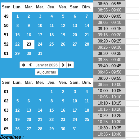
08:50 - 08:55
Sem
Lun.
Mar.
Mer.
Jeu.
Ven.
Sam.
Dim.
08:55 - 09:00
09:00 - 09:05
49
1
2
3
4
5
6
7
09:05 - 09:10
50
8
9
10
11
12
13
14
09:10 - 09:15
09:15 - 09:20
51
15
16
17
18
19
20
21
09:20 - 09:25
52
22
23
24
25
26
27
28
09:25 - 09:30
09:30 - 09:35
01
29
30
31
09:35 - 09:40
Janvier 2026
09:40 - 09:45
Aujourd'hui
09:45 - 09:50
09:50 - 09:55
Sem
Lun.
Mar.
Mer.
Jeu.
Ven.
Sam.
Dim.
09:55 - 10:00
10:00 - 10:05
01
1
2
3
4
10:05 - 10:10
02
5
6
7
8
9
10
11
10:10 - 10:15
10:15 - 10:20
03
12
13
14
15
16
17
18
10:20 - 10:25
04
19
20
21
22
23
24
25
10:25 - 10:30
10:30 - 10:35
05
26
27
28
29
30
31
10:35 - 10:40
Domaines :