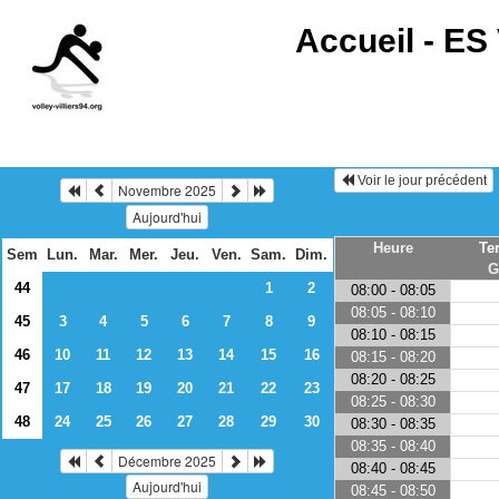
Accueil -
ES 
Voir le jour précédent
Novembre 2025
Aujourd'hui
Heure
Te
Sem
Lun.
Mar.
Mer.
Jeu.
Ven.
Sam.
Dim.
G
44
1
2
08:00 - 08:05
08:05 - 08:10
45
3
4
5
6
7
8
9
08:10 - 08:15
46
10
11
12
13
14
15
16
08:15 - 08:20
08:20 - 08:25
47
17
18
19
20
21
22
23
08:25 - 08:30
48
24
25
26
27
28
29
30
08:30 - 08:35
08:35 - 08:40
Décembre 2025
08:40 - 08:45
Aujourd'hui
08:45 - 08:50