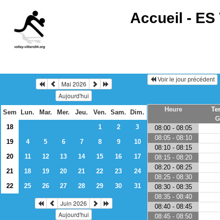
Accueil -
ES 
Voir le jour précédent
Mai 2026
Aujourd'hui
Heure
Te
Sem
Lun.
Mar.
Mer.
Jeu.
Ven.
Sam.
Dim.
G
18
1
2
3
08:00 - 08:05
08:05 - 08:10
19
4
5
6
7
8
9
10
08:10 - 08:15
20
11
12
13
14
15
16
17
08:15 - 08:20
08:20 - 08:25
21
18
19
20
21
22
23
24
08:25 - 08:30
22
25
26
27
28
29
30
31
08:30 - 08:35
08:35 - 08:40
Juin 2026
08:40 - 08:45
Aujourd'hui
08:45 - 08:50