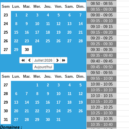
08:50 - 08:55
Sem
Lun.
Mar.
Mer.
Jeu.
Ven.
Sam.
Dim.
08:55 - 09:00
09:00 - 09:05
23
1
2
3
4
5
6
7
09:05 - 09:10
24
8
9
10
11
12
13
14
09:10 - 09:15
09:15 - 09:20
25
15
16
17
18
19
20
21
09:20 - 09:25
26
22
23
24
25
26
27
28
09:25 - 09:30
09:30 - 09:35
27
29
30
09:35 - 09:40
Juillet 2026
09:40 - 09:45
Aujourd'hui
09:45 - 09:50
09:50 - 09:55
Sem
Lun.
Mar.
Mer.
Jeu.
Ven.
Sam.
Dim.
09:55 - 10:00
10:00 - 10:05
27
1
2
3
4
5
10:05 - 10:10
28
6
7
8
9
10
11
12
10:10 - 10:15
10:15 - 10:20
29
13
14
15
16
17
18
19
10:20 - 10:25
30
20
21
22
23
24
25
26
10:25 - 10:30
10:30 - 10:35
31
27
28
29
30
31
10:35 - 10:40
Domaines :