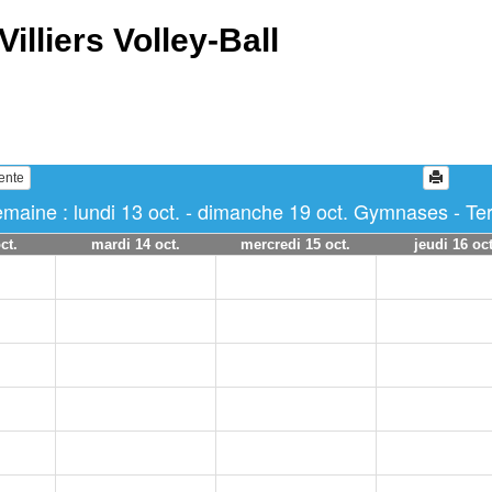
Villiers Volley-Ball
ente
maine : lundi 13 oct. - dimanche 19 oct. Gymnases - Ter
ct.
mardi 14 oct.
mercredi 15 oct.
jeudi 16 oct