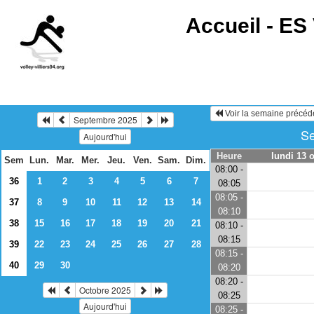
Accueil -
ES 
Voir la semaine précéd
Septembre 2025
Se
Aujourd'hui
Heure
lundi 13 o
Sem
Lun.
Mar.
Mer.
Jeu.
Ven.
Sam.
Dim.
08:00 -
36
1
2
3
4
5
6
7
08:05
08:05 -
37
8
9
10
11
12
13
14
08:10
38
15
16
17
18
19
20
21
08:10 -
08:15
39
22
23
24
25
26
27
28
08:15 -
40
29
30
08:20
08:20 -
Octobre 2025
08:25
Aujourd'hui
08:25 -