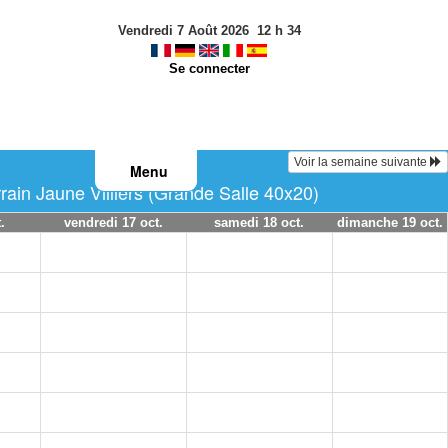
Vendredi 7 Août 2026
12
h
34
Se connecter
Voir la semaine suivante
Menu
rain Jaune Villiers (Grande Salle 40x20)
.
vendredi 17 oct.
samedi 18 oct.
dimanche 19 oct.