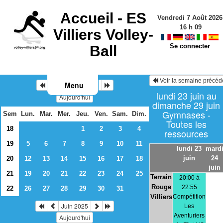
Accueil -
ES
Vendredi 7 Août 2026
16
h
09
Villiers Volley-
Se connecter
Ball
Voir la semaine précéd
Menu
Mai 2025
lundi 23 juin au
Aujourd'hui
dimanche 29 juin
Gymnases -
Sem
Lun.
Mar.
Mer.
Jeu.
Ven.
Sam.
Dim.
Toutes les
18
1
2
3
4
ressources
19
5
6
7
8
9
10
11
lundi 23
mard
juin
24
20
12
13
14
15
16
17
18
juin
21
19
20
21
22
23
24
25
Terrain
20:00 à
Rouge
22:55
22
26
27
28
29
30
31
Villiers
Compétition
Juin 2025
Les
Aventuriers
Aujourd'hui