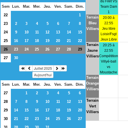
du Filet VS
Sem
Lun.
Mar.
Mer.
Jeu.
Ven.
Sam.
Dim.
Team Dam
1
22
1
Terrain
20:00 à
Bleu
22:55
23
2
3
4
5
6
7
8
Villiers
Jeu libre
24
9
10
11
12
13
14
15
Loisir/Fsgt
Jeux Libre
25
16
17
18
19
20
21
22
Terrain
20:25 à
26
23
24
25
26
27
28
29
Jaune
22:55
Villiers
Compétition
27
30
Villyé-ball
vs
Juillet 2025
Moustache
Aujourd'hui
Terrain
Orange
Sem
Lun.
Mar.
Mer.
Jeu.
Ven.
Sam.
Dim.
Villiers
27
1
2
3
4
5
6
Terrain
28
7
8
9
10
11
12
13
Vert
29
14
15
16
17
18
19
20
Villiers
30
21
22
23
24
25
26
27
31
28
29
30
31