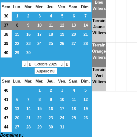
Bleu
Sem
Lun.
Mar.
Mer.
Jeu.
Ven.
Sam.
Dim.
Villiers
36
1
2
3
4
5
6
7
Terrain
37
9
10
11
12
13
14
8
Jaune
Villiers
38
15
16
17
18
19
20
21
39
22
23
24
25
26
27
28
Terrain
Orange
40
29
30
Villiers
Octobre 2025
Terrain
Aujourd'hui
Vert
Sem
Lun.
Mar.
Mer.
Jeu.
Ven.
Sam.
Dim.
Villiers
40
1
2
3
4
5
41
6
7
8
9
10
11
12
42
13
14
15
16
17
18
19
43
20
21
22
23
24
25
26
44
27
28
29
30
31
Domaines :