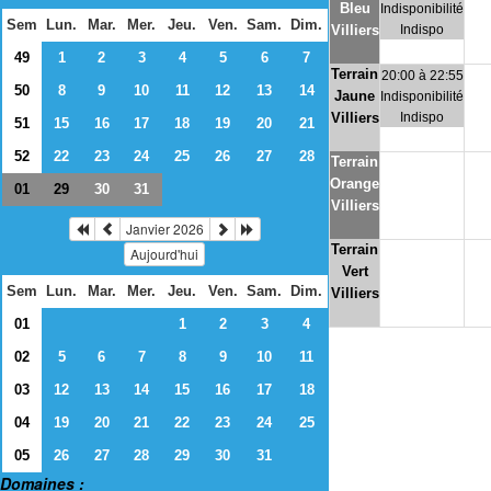
Bleu
Indisponibilité
Sem
Lun.
Mar.
Mer.
Jeu.
Ven.
Sam.
Dim.
Villiers
Indispo
49
1
2
3
4
5
6
7
Terrain
20:00 à 22:55
50
8
9
10
11
12
13
14
Jaune
Indisponibilité
Villiers
Indispo
51
15
16
17
18
19
20
21
52
22
23
24
25
26
27
28
Terrain
Orange
01
30
31
29
Villiers
Janvier 2026
Terrain
Aujourd'hui
Vert
Sem
Lun.
Mar.
Mer.
Jeu.
Ven.
Sam.
Dim.
Villiers
01
1
2
3
4
02
5
6
7
8
9
10
11
03
12
13
14
15
16
17
18
04
19
20
21
22
23
24
25
05
26
27
28
29
30
31
Domaines :