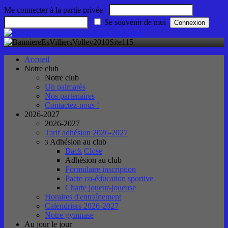
Me connecter à la partie privée
Se souvenir de moi
Accueil
Notre club
Notre club
Un palmarès
Nos partenaires
Contactez-nous !
2026-2027
2026-2027
Tarif adhésion 2026-2027
Adhésion au club
3
Back
Close
Adhésion au club
Formulaire inscription
Pacte co-éducation sportive
Charte joueur-joueuse
Horaires d'entraînement
Calendriers 2026-2027
Notre gymnase
Au jour le jour