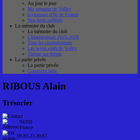
Au jour le jour
Ma semaine de Volley
Gymnases d'Ile de France
Nos liens préférés
La mémoire du club
La mémoire du club
Championnats 2025-2026
Tous les championnats
Les week-ends de Volley
Thème par thème
La partie privée
La partie privée
Comment faire
RIBOUS Alain
Trésorier
94350
France
06.81.23.30.67