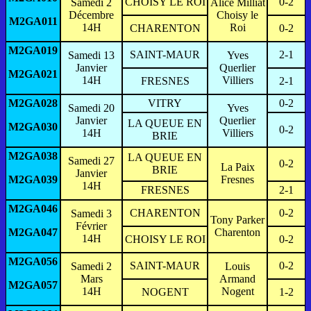
CHOISY LE ROI
0-2
Samedi 2
Alice Milliat
Décembre
Choisy le
M2GA011
14H
Roi
CHARENTON
0-2
M2GA019
SAINT-MAUR
2-1
Samedi 13
Yves
Janvier
Querlier
M2GA021
14H
Villiers
FRESNES
2-1
M2GA028
VITRY
0-2
Samedi 20
Yves
Janvier
Querlier
LA QUEUE EN
M2GA030
0-2
14H
Villiers
BRIE
M2GA038
LA QUEUE EN
Samedi 27
0-2
La Paix
BRIE
Janvier
M2GA039
Fresnes
14H
FRESNES
2-1
M2GA046
CHARENTON
0-2
Samedi 3
Tony Parker
Février
M2GA047
Charenton
14H
CHOISY LE ROI
0-2
M2GA056
SAINT-MAUR
0-2
Samedi 2
Louis
Mars
Armand
M2GA057
14H
Nogent
NOGENT
1-2