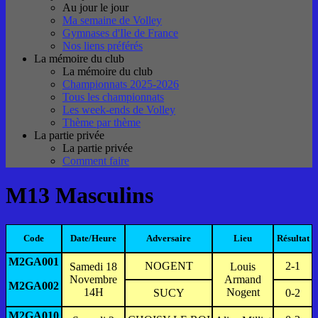
Au jour le jour
Ma semaine de Volley
Gymnases d'Ile de France
Nos liens préférés
La mémoire du club
La mémoire du club
Championnats 2025-2026
Tous les championnats
Les week-ends de Volley
Thème par thème
La partie privée
La partie privée
Comment faire
M13 Masculins
Code
Date/Heure
Adversaire
Lieu
Résultat
M2GA001
NOGENT
2-1
Samedi 18
Louis
Novembre
Armand
M2GA002
14H
Nogent
SUCY
0-2
M2GA010