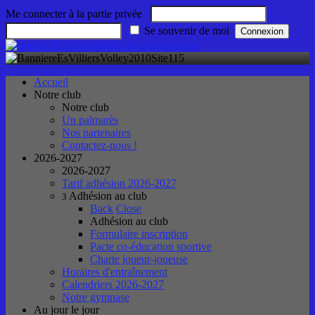
Me connecter à la partie privée
Se souvenir de moi
Accueil
Notre club
Notre club
Un palmarès
Nos partenaires
Contactez-nous !
2026-2027
2026-2027
Tarif adhésion 2026-2027
Adhésion au club
3
Back
Close
Adhésion au club
Formulaire inscription
Pacte co-éducation sportive
Charte joueur-joueuse
Horaires d'entraînement
Calendriers 2026-2027
Notre gymnase
Au jour le jour