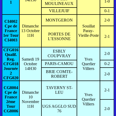
1-0
1
MOULINEAUX
VILLEJUIF
0-1
MONTGERON
2-0
CI4002
Cpe de
Dimanche
Souillat
France
13 Octobre
Paray-
PORTES DE
1er Tour
11H
Vieille-Poste
2-1
L’ESSONNE
CI4003
CFG016
ESBLY
2-0
Qualif.
COUPVRAY
Reg.
Samedi 19
Yves
PARIS-CAMOU
0-2
CFG018
Octobre
Querlier
Journée
14H30
Villiers
BRIE COMTE-
2
2-0
ROBERT
CFG020
CG8004
TAVERNY ST-
2-1
Cpe de
Dimanche
LEU
Yves
France
10
Querlier
2ème
Novembre
Villiers
Tour
11H
UGS AGGLO SUD
2-0
CG8006
76