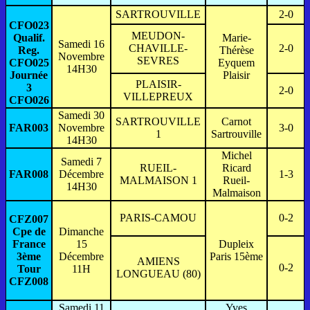
SARTROUVILLE
2-0
CFO023
MEUDON-
Qualif.
Marie-
Samedi 16
CHAVILLE-
2-0
Reg.
Thérèse
Novembre
SEVRES
CFO025
Eyquem
14H30
Journée
Plaisir
PLAISIR-
3
2-0
VILLEPREUX
CFO026
Samedi 30
SARTROUVILLE
Carnot
FAR003
Novembre
3-0
1
Sartrouville
14H30
Michel
Samedi 7
RUEIL-
Ricard
FAR008
Décembre
1-3
MALMAISON 1
Rueil-
14H30
Malmaison
PARIS-CAMOU
0-2
CFZ007
Cpe de
Dimanche
France
15
Dupleix
3ème
Décembre
Paris 15ème
AMIENS
0-2
Tour
11H
LONGUEAU (80)
CFZ008
Samedi 11
Yves