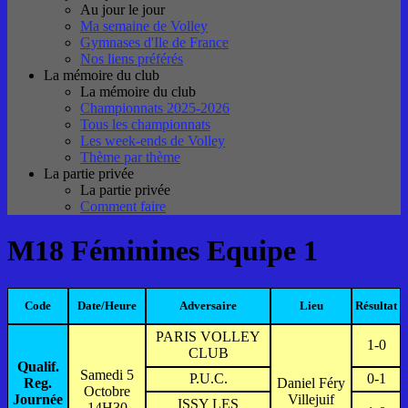
Au jour le jour
Ma semaine de Volley
Gymnases d'Ile de France
Nos liens préférés
La mémoire du club
La mémoire du club
Championnats 2025-2026
Tous les championnats
Les week-ends de Volley
Thème par thème
La partie privée
La partie privée
Comment faire
M18 Féminines Equipe 1
Code
Date/Heure
Adversaire
Lieu
Résultat
PARIS VOLLEY
1-0
CLUB
Qualif.
Samedi 5
P.U.C.
0-1
Reg.
Daniel Féry
Octobre
Journée
Villejuif
ISSY LES
14H30