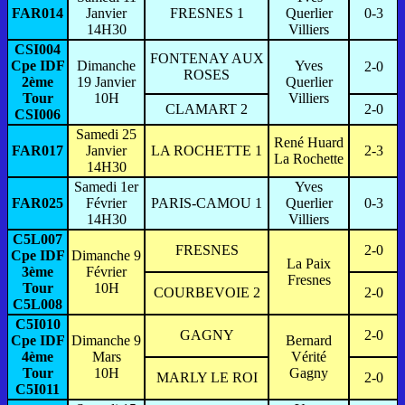
FAR014
Janvier
FRESNES 1
Querlier
0-3
14H30
Villiers
CSI004
FONTENAY AUX
Cpe IDF
Dimanche
Yves
2-0
ROSES
2ème
19 Janvier
Querlier
Tour
10H
Villiers
CLAMART 2
2-0
CSI006
Samedi 25
René Huard
FAR017
Janvier
LA ROCHETTE 1
2-3
La Rochette
14H30
Samedi 1er
Yves
FAR025
Février
PARIS-CAMOU 1
Querlier
0-3
14H30
Villiers
C5L007
FRESNES
2-0
Cpe IDF
Dimanche 9
La Paix
3ème
Février
Fresnes
Tour
10H
COURBEVOIE 2
2-0
C5L008
C5I010
GAGNY
2-0
Cpe IDF
Dimanche 9
Bernard
4ème
Mars
Vérité
Tour
10H
Gagny
MARLY LE ROI
2-0
C5I011