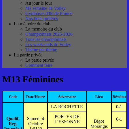
Au jour le jour
Ma semaine de Volley
Gymnases d'Ile de France
Nos liens préférés
La mémoire du club
La mémoire du club
Championnats 2025-2026
Tous les championnats
Les week-ends de Volley
Thème par thème
La partie privée
La partie privée
Comment faire
M13 Féminines
Code
Date/Heure
Adversaire
Lieu
Résultat
LA ROCHETTE
0-1
PORTES DE
Qualif.
Samedi 4
0-1
Bigot
L’ESSONNE
Reg.
Octobre
Morangis
Journée 1
14H30