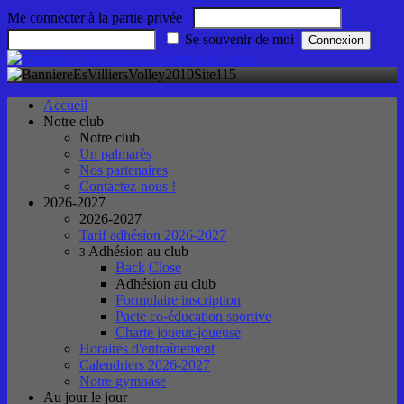
Me connecter à la partie privée
Se souvenir de moi
Accueil
Notre club
Notre club
Un palmarès
Nos partenaires
Contactez-nous !
2026-2027
2026-2027
Tarif adhésion 2026-2027
Adhésion au club
3
Back
Close
Adhésion au club
Formulaire inscription
Pacte co-éducation sportive
Charte joueur-joueuse
Horaires d'entraînement
Calendriers 2026-2027
Notre gymnase
Au jour le jour