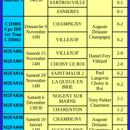
SARTROUVILLE
0-1
ASNIERES
0-1
C1D001
CHAMPIGNY
0-2
Dimanche 9
Auguste
Cpe IDF
Novembre
Delaune
1er Tour
10H
Champigny
C1D002
VILLEJUIF
0-2
M2FA002
VILLEJUIF
2-0
Samedi 15
Daniel Fery
Novembre
M2FA003
Villejuif
14H
CHOISY LE ROI
2-0
Paul
M2FA014
SAINT-MAUR 2
0-2
Samedi 29
Langevin
Novembre
LA QUEUE EN
M2FA016
Choisy le
0-2
14H
BRIE
Roi
M2FA026
NOGENT SUR
Samedi 6
2-1
Tony Parker
MARNE
Décembre
M2FA028
Charenton
13H30
CHARENTON
1-2
M2FA038
CHAMPIGNY
0-2
Samedi 10
Auguste
Janvier
Delaune
M2FA040
14H
Champigny