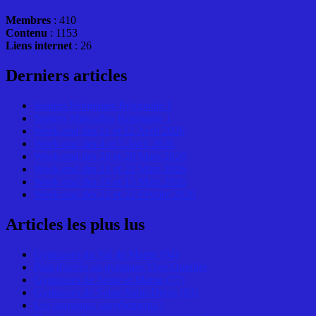
Membres
: 410
Contenu
: 1153
Liens internet
: 26
Derniers articles
Seniors Féminines Régionale 1
Seniors Masculins Régionale 1
Week-end des 11 et 12 Avril 2026
Week-end des 4 et 5 Avril 2026
Week-end des 28 et 29 Mars 2026
Week-end des 21 et 22 Mars 2026
Week-end des 14 et 15 Mars 2026
Week-end des 21 et 22 Février 2026
Articles les plus lus
Gymnases du Val de Marne (94)
Plan d'accès au gymnase Yves Querlier
Gymnases de Seine et Marne (77)
Gymnases de Seine-Saint-Denis (93)
Les nouveaux survêtements !