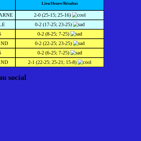
Lieu/Heure/Résultat
ARNE
2-0 (25-15; 25-16)
LE
0-2 (17-25; 23-25)
S
0-2 (8-25; 7-25)
AND
0-2 (22-25; 23-25)
S
0-2 (6-25; 7-25)
AND
2-1 (22-25; 25-21; 15-8)
au social