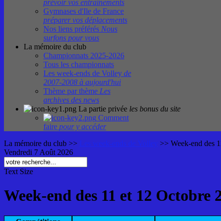
prévoir vos entraînements
Gymnases d'Ile de France
préparer vos déplacements
Nos liens préférés
Nous
surfons pour vous
La mémoire du club
Championnats 2025-2026
Tous les championnats
Les week-ends de Volley
de
2007-2008 à aujourd'hui
Thème par thème
Les
archives des news
La partie privée
les bonus du site
Comment
faire
pour y accéder
La mémoire du club
>>
Les week-ends de Volley
>>
Week-end des 1
Vendredi 7 Août 2026
Text Size
Week-end des 11 et 12 Octobre 