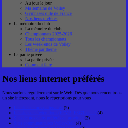
Au jour le jour
Ma semaine de Volley
Gymnases d'Ile de France
Nos liens préférés
La mémoire du club
La mémoire du club
Championnats 2025-2026
Tous les championnats
Les week-ends de Volley
Thème par thème
La partie privée
La partie privée
Comment faire
Nos liens internet préférés
Nous surfons régulièrement sur le Web. Dès que nous rencontrons
un site intéressant, nous le répertorions pour vous
Les sites de nos partenaires
(5)
Les sites des fédérations (FFVB, FSGT etc...)
(4)
Sites de nos clubs préférés en province
(2)
Sites communautaires Volley-Ball
(4)