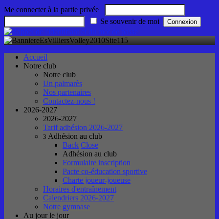
Me connecter à la partie privée
Se souvenir de moi
Accueil
Notre club
Notre club
Un palmarès
Nos partenaires
Contactez-nous !
2026-2027
2026-2027
Tarif adhésion 2026-2027
Adhésion au club
3
Back
Close
Adhésion au club
Formulaire inscription
Pacte co-éducation sportive
Charte joueur-joueuse
Horaires d'entraînement
Calendriers 2026-2027
Notre gymnase
Au jour le jour