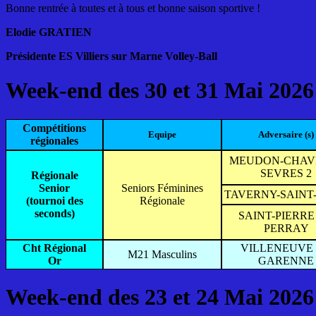
Bonne rentrée à toutes et à tous et bonne saison sportive !
Elodie GRATIEN
Présidente ES Villiers sur Marne Volley-Ball
Week-end des 30 et 31 Mai 2026
Compétitions
Equipe
Adversaire (s)
régionales
MEUDON-CHAVI
SEVRES 2
Régionale
Senior
Seniors Féminines
TAVERNY-SAINT-
(tournoi des
Régionale
seconds)
SAINT-PIERRE
PERRAY
Cht Régional
VILLENEUVE
M21 Masculins
Or
GARENNE
Week-end des 23 et 24 Mai 2026