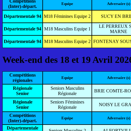
Compétitions
Equipe
Adversaire (s)
(Inter)-départ.
Départementale 94
M18 Féminines Equipe 2
SUCY EN BRI
LE PERREUX 
Départementale 94
M18 Masculins Equipe 1
MARNE
Départementale 94
M18 Masculins Equipe 2
FONTENAY SOUS
Week-end des 18 et 19 Avril 202
Compétitions
Equipe
Adversaire (s)
régionales
Régionale
Seniors Masculins
BRIE COMTE-R
Senior
Régionale
Régionale
Seniors Féminines
NOISY LE GR
Senior
Régionale
Compétitions
Equipe
Adversaire (s)
(Inter)-départ.
Départementale
Seniors Masculins 2
ALFORTVIL