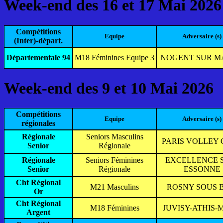
Week-end des 16 et 17 Mai 2026
Compétitions
Equipe
Adversaire (s)
(Inter)-départ.
Départementale 94
M18 Féminines Equipe 3
NOGENT SUR M
Week-end des 9 et 10 Mai 2026
Compétitions
Equipe
Adversaire (s)
régionales
Régionale
Seniors Masculins
PARIS VOLLEY
Senior
Régionale
Régionale
Seniors Féminines
EXCELLENCE 
Senior
Régionale
ESSONNE
Cht Régional
M21 Masculins
ROSNY SOUS 
Or
Cht Régional
M18 Féminines
JUVISY-ATHIS-
Argent