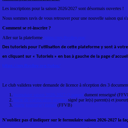
Les inscriptions pour la saison 2026/2027 sont désormais ouvertes !
Nous sommes ravis de vous retrouver pour une nouvelle saison qui s'an
Comment se ré-inscrire ?
Aller sur la plateforme
https://my.ffvolley.org/
Des tutoriels pour l'utilisation de cette plateforme y sont à votre
en cliquant sur « Tutoriels » en bas à gauche de la page d'accuei
https://my.ffvolley.org/tutos/
Le club validera votre demande de licence à réception des 3 document
formulaire saison 2026-2027 (2 pages)
dument renseigné (FFVB
pacte de coéducation sportive
signé par le(s) parent(s) et joueur
charte joueur(se) signée
(FFVB)
N'oubliez pas d'indiquer sur le formulaire saison 2026-2027 la fa