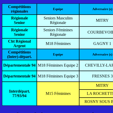
Compétitions
Equipe
Adversaire (s)
régionales
Régionale
Seniors Masculins
MITRY
Senior
Régionale
Régionale
Seniors Féminines
COURBEVOIE
Senior
Régionale
Cht Régional
M18 Féminines
GAGNY 1
Argent
Compétitions
Equipe
Adversaire (s)
(Inter)-départ.
Départementale 94
M18 Féminines Equipe 2
CHEVILLY-LA
Départementale 94
M18 Féminines Equipe 3
FRESNES 3
MITRY
Interdépart.
M15 Féminines
LA ROCHETT
77/93/94
ROSNY SOUS 