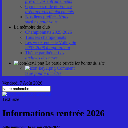
prévoir vos entraînements
Gymnases d'Ile de France
préparer vos déplacements
Nos liens préférés
Nous
surfons pour vous
La mémoire du club
Championnats 2025-2026
Tous les championnats
Les week-ends de Volley
de
2007-2008 à aujourd'hui
Thème par thème
Les
archives des news
La partie privée
les bonus du site
Comment
faire
pour y accéder
Vendredi 7 Août 2026
Abonnement
Text Size
Informations rentrée 2026
Adhésions pour la saison 2026-2027