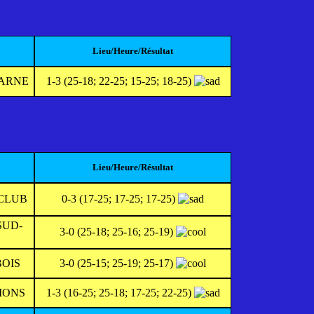
Lieu/Heure/Résultat
ARNE
1-3 (25-18; 22-25; 15-25; 18-25)
Lieu/Heure/Résultat
 CLUB
0-3 (17-25; 17-25; 17-25)
SUD-
3-0 (25-18; 25-16; 25-19)
BOIS
3-0 (25-15; 25-19; 25-17)
MONS
1-3 (16-25; 25-18; 17-25; 22-25)