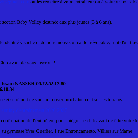
svvb@gmail.com
ou les remettre à votre entraineur ou à votre responsabl
 section Baby Volley destinée aux plus jeunes (3 à 6 ans).
dentité visuelle et de notre nouveau maillot réversible, fruit d'un trava
Club avant de vous inscrire ?
y
Issam NASSER 06.72.52.13.80
.10.34
e et se réjouit de vous retrouver prochainement sur les terrains.
lanning d'entraînement 2026-2027
 confirmation de l’entraîneur pour intégrer le club avant de faire votre in
e au gymnase Yves Querlier, 1 rue Entroncamento, Villiers sur Marne