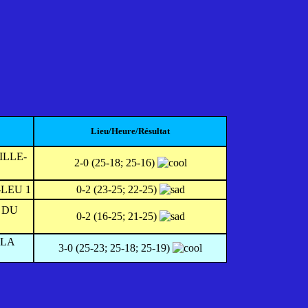
Lieu/Heure/Résultat
LLE-
2-0 (25-18; 25-16)
LEU 1
0-2 (23-25; 22-25)
 DU
0-2 (16-25; 21-25)
 LA
3-0 (25-23; 25-18; 25-19)