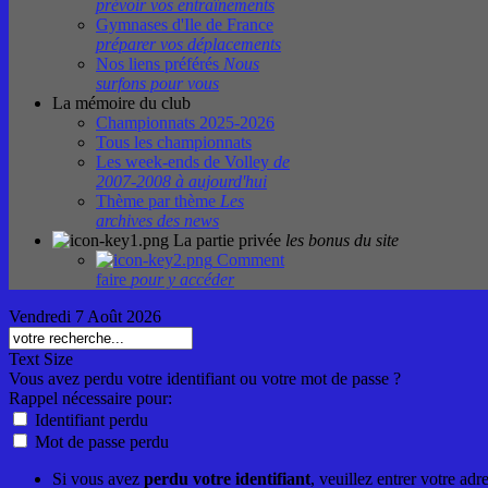
prévoir vos entraînements
Gymnases d'Ile de France
préparer vos déplacements
Nos liens préférés
Nous
surfons pour vous
La mémoire du club
Championnats 2025-2026
Tous les championnats
Les week-ends de Volley
de
2007-2008 à aujourd'hui
Thème par thème
Les
archives des news
La partie privée
les bonus du site
Comment
faire
pour y accéder
Vendredi 7 Août 2026
Text Size
Vous avez perdu votre identifiant ou votre mot de passe ?
Rappel nécessaire pour:
Identifiant perdu
Mot de passe perdu
Si vous avez
perdu votre identifiant
, veuillez entrer votre ad