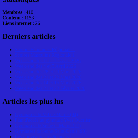
Membres
: 410
Contenu
: 1153
Liens internet
: 26
Derniers articles
Seniors Féminines Régionale 1
Seniors Masculins Régionale 1
Week-end des 11 et 12 Avril 2026
Week-end des 4 et 5 Avril 2026
Week-end des 28 et 29 Mars 2026
Week-end des 21 et 22 Mars 2026
Week-end des 14 et 15 Mars 2026
Week-end des 21 et 22 Février 2026
Articles les plus lus
Gymnases du Val de Marne (94)
Plan d'accès au gymnase Yves Querlier
Gymnases de Seine et Marne (77)
Gymnases de Seine-Saint-Denis (93)
Les nouveaux survêtements !