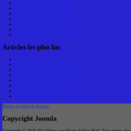
Seniors Masculins Régionale 1
Week-end des 11 et 12 Avril 2026
Week-end des 4 et 5 Avril 2026
Week-end des 28 et 29 Mars 2026
Week-end des 21 et 22 Mars 2026
Week-end des 14 et 15 Mars 2026
Week-end des 21 et 22 Février 2026
Articles les plus lus
Gymnases du Val de Marne (94)
Plan d'accès au gymnase Yves Querlier
Gymnases de Seine et Marne (77)
Gymnases de Seine-Saint-Denis (93)
Les nouveaux survêtements !
Un palmarès en constante progression !
Gymnases des Hauts de Seine (92)
Assemblée générale 2007 ESV Volley-Ball
Retour en haut de la page
Copyright Joomla
Copyright © 2026 ES Villiers sur Marne Volley-Ball. Tous droits rése