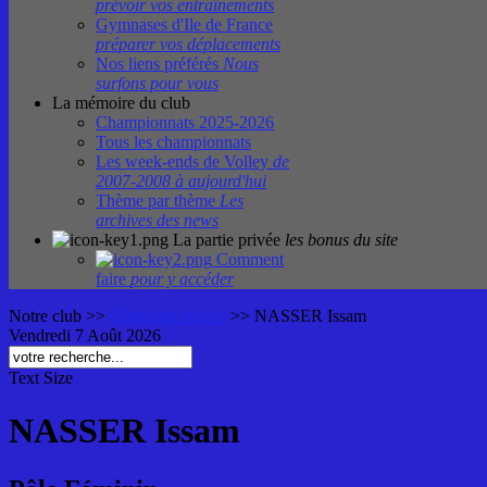
prévoir vos entraînements
Gymnases d'Ile de France
préparer vos déplacements
Nos liens préférés
Nous
surfons pour vous
La mémoire du club
Championnats 2025-2026
Tous les championnats
Les week-ends de Volley
de
2007-2008 à aujourd'hui
Thème par thème
Les
archives des news
La partie privée
les bonus du site
Comment
faire
pour y accéder
Notre club
>>
Contactez-nous !
>>
NASSER Issam
Vendredi 7 Août 2026
Text Size
NASSER Issam