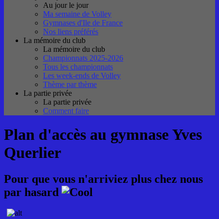
Au jour le jour
Ma semaine de Volley
Gymnases d'Ile de France
Nos liens préférés
La mémoire du club
La mémoire du club
Championnats 2025-2026
Tous les championnats
Les week-ends de Volley
Thème par thème
La partie privée
La partie privée
Comment faire
Plan d'accès au gymnase Yves
Querlier
Pour que vous n'arriviez plus chez nous
par hasard