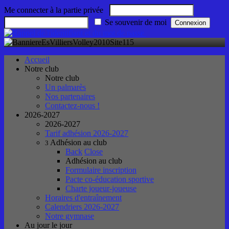
Me connecter à la partie privée
Se souvenir de moi
Accueil
Notre club
Notre club
Un palmarès
Nos partenaires
Contactez-nous !
2026-2027
2026-2027
Tarif adhésion 2026-2027
Adhésion au club
3
Back
Close
Adhésion au club
Formulaire inscription
Pacte co-éducation sportive
Charte joueur-joueuse
Horaires d'entraînement
Calendriers 2026-2027
Notre gymnase
Au jour le jour