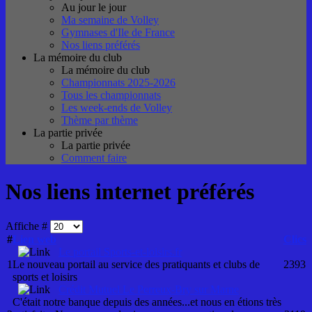
Au jour le jour
Ma semaine de Volley
Gymnases d'Ile de France
Nos liens préférés
La mémoire du club
La mémoire du club
Championnats 2025-2026
Tous les championnats
Les week-ends de Volley
Thème par thème
La partie privée
La partie privée
Comment faire
Nos liens internet préférés
Affiche #
#
Lien web
Clics
Le portail Sports-et-loisirs.fr
1
Le nouveau portail au service des pratiquants et clubs de
2393
sports et loisirs
Crédit Mutuel Le Perreux-Bry sur Marne
C'était notre banque depuis des années...et nous en étions très