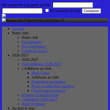
Me connecter à la partie privée
Se souvenir de moi
Accueil
Notre club
Notre club
Un palmarès
Nos partenaires
Contactez-nous !
2026-2027
2026-2027
Tarif adhésion 2026-2027
Adhésion au club
3
Back
Close
Adhésion au club
Formulaire inscription
Pacte co-éducation sportive
Charte joueur-joueuse
Horaires d'entraînement
Calendriers 2026-2027
Notre gymnase
Au jour le jour